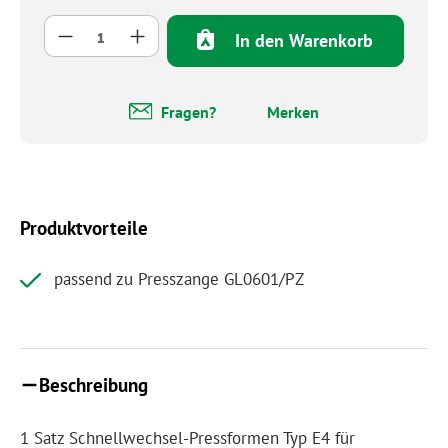
Produkt Anzahl: Gib den gewünschten Wert 
In den Warenkorb
Fragen?
Merken
Produktvorteile
passend zu Presszange GL0601/PZ
Beschreibung
1 Satz Schnellwechsel-Pressformen Typ E4 für