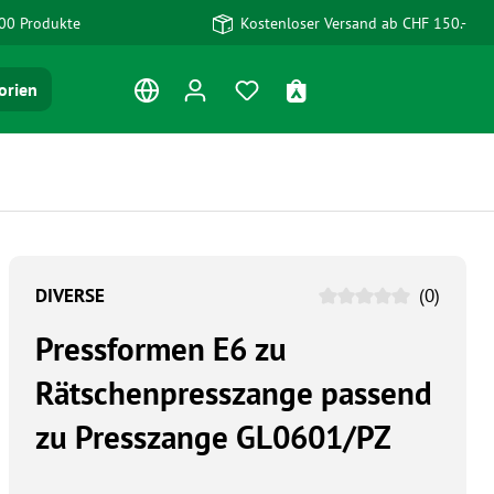
00 Produkte
Kostenloser Versand ab CHF 150.-
Du hast 0 Produkte auf dem Me
Warenkorb enthält 0 Po
orien
DIVERSE
(0)
Pressformen E6 zu
Rätschenpresszange passend
zu Presszange GL0601/PZ