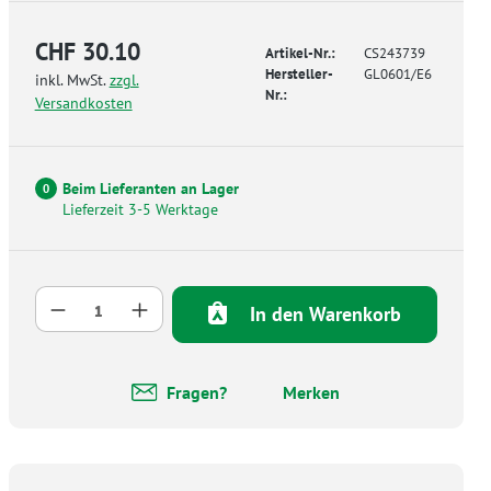
CHF 30.10
Artikel-Nr.:
CS243739
Hersteller-
GL0601/E6
inkl. MwSt.
zzgl.
Nr.:
Versandkosten
Beim Lieferanten an Lager
0
Lieferzeit 3-5 Werktage
Produkt Anzahl: Gib den gewünschten Wer
In den Warenkorb
Fragen?
Merken