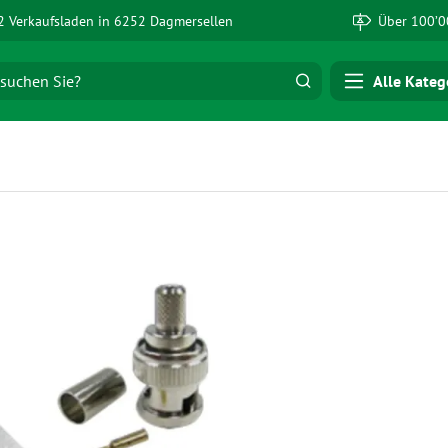
 Verkaufsladen in 6252 Dagmersellen
Über 100’0
Alle Kateg