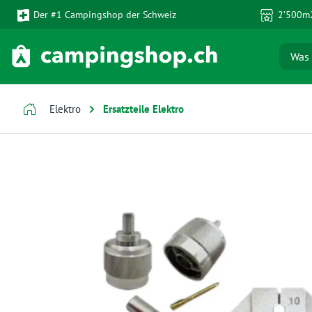
Der #1 Campingshop der Schweiz
2’500m2
 Hauptinhalt springen
Zur Suche springen
Zur Hauptnavigation springen
Elektro
Ersatzteile Elektro
Bildergalerie überspringen