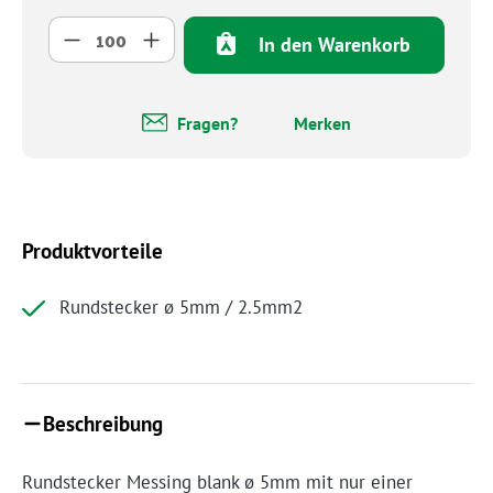
Produkt Anzahl: Gib den gewünschten Wert 
In den Warenkorb
Fragen?
Merken
Produktvorteile
Rundstecker ø 5mm / 2.5mm2
Beschreibung
Rundstecker Messing blank ø 5mm mit nur einer