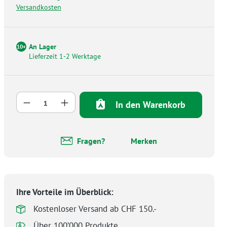
Versandkosten
An Lager
10+
Lieferzeit 1-2 Werktage
Produkt Anzahl: Gib den gewünschten Wer
In den Warenkorb
Fragen?
Merken
Ihre Vorteile im Überblick:
Kostenloser Versand ab CHF 150.-
Über 100’000 Produkte