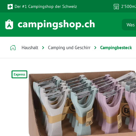
Der #1 Campingshop der Schweiz
2’500m2
 Hauptinhalt springen
Zur Suche springen
Zur Hauptnavigation springen
Haushalt
Camping und Geschirr
Campingbesteck
Bildergalerie überspringen
Express