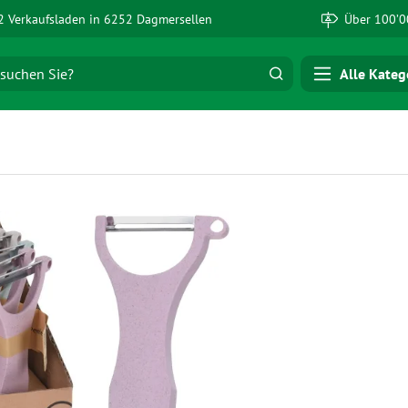
 Verkaufsladen in 6252 Dagmersellen
Über 100’0
Alle Kateg