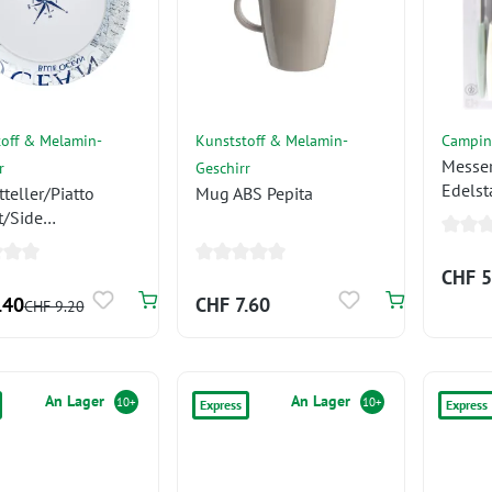
off & Melamin-
Kunststoff & Melamin-
Campin
Messer
r
Geschirr
Edelst
teller/Piatto
Mug ABS Pepita
t/Side
ssiette à
CHF 5
.40
CHF 7.60
CHF 9.20
An Lager
An Lager
10+
10+
Express
Express