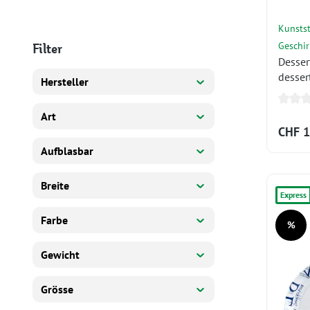
Kunstst
Geschir
Filter
Dessert
desser
Hersteller
plate/A
Art
CHF 1
Aufblasbar
Breite
Express
Farbe
%
Rabatt
Gewicht
Grösse