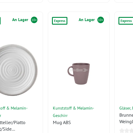
An Lager
An Lager
10+
10+
Express
Express
off & Melamin-
Kunststoff & Melamin-
Gläser,
Brunne
r
Geschirr
Weingl
teller/Piatto
Mug ABS
t/Side