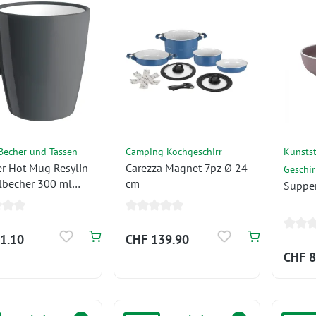
 Becher und Tassen
Camping Kochgeschirr
Kunsts
r Hot Mug Resylin
Carezza Magnet 7pz Ø 24
Geschir
lbecher 300 ml
cm
Suppen
zit
1.10
CHF 139.90
CHF 8