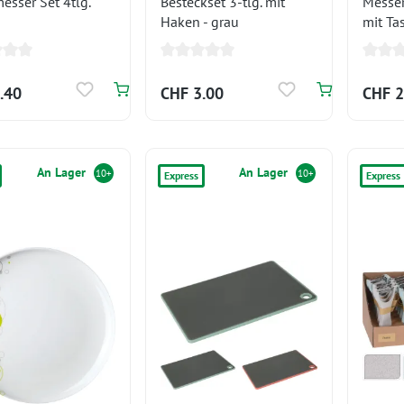
esser Set 4tlg.
Besteckset 3-tlg. mit
Messer
Haken - grau
mit Ta
.40
CHF 3.00
CHF 2
An Lager
An Lager
10+
10+
Express
Express