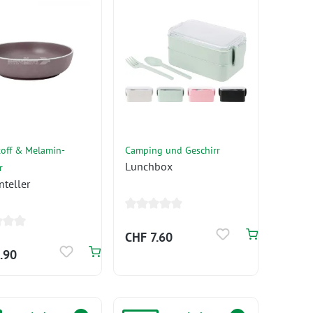
toff & Melamin-
Camping und Geschirr
Lunchbox
r
teller
CHF 7.60
.90