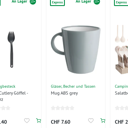
An Lager
An Lager
10+
10+
Express
Express
gbesteck
Gläser, Becher und Tassen
Campin
utlery Göffel -
Mug ABS grey
Salatb
rz
.40
CHF 7.60
CHF 2