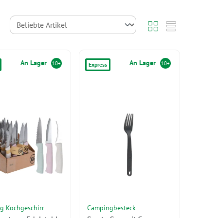
An Lager
An Lager
10+
10+
Express
g Kochgeschirr
Campingbesteck