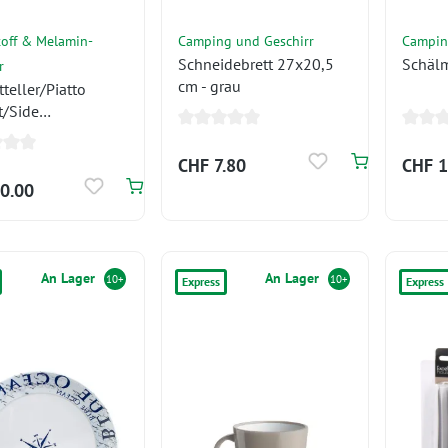
off & Melamin-
Camping und Geschirr
Campin
Schneidebrett 27x20,5
Schäl
r
cm - grau
teller/Piatto
t/Side
ssiette à
CHF 7.80
CHF 1
0.00
An Lager
An Lager
10+
10+
Express
Express