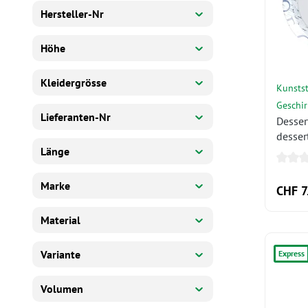
Hersteller-Nr
Höhe
Kleidergrösse
Kunstst
Geschir
Lieferanten-Nr
Dessert
desser
plate/A
Länge
Marke
CHF 7
Material
Variante
Express
Volumen