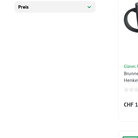
Preis
Es werden 12 von 4398 Produkten angezeigt.
Gläser,
Brunne
Henke
anthra
CHF 1