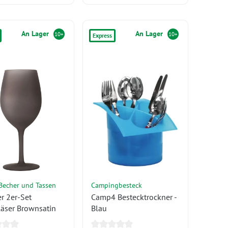
An Lager
An Lager
10+
10+
Express
 Becher und Tassen
Campingbesteck
r 2er-Set
Camp4 Bestecktrockner -
äser Brownsatin
Blau