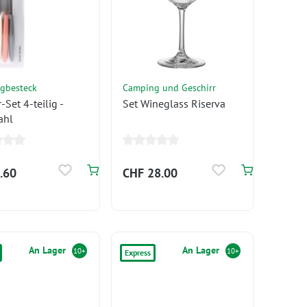
gbesteck
Camping und Geschirr
-Set 4-teilig -
Set Wineglass Riserva
ahl
.60
CHF 28.00
An Lager
An Lager
10+
10+
Express