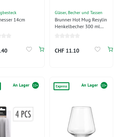
gbesteck
Gläser, Becher und Tassen
messer 14cm
Brunner Hot Mug Resylin
Henkelbecher 300 ml
lime
.40
CHF 11.10
An Lager
An Lager
10+
10+
Express