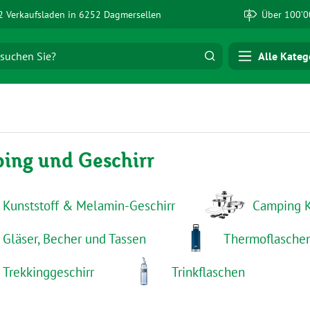
 Verkaufsladen in 6252 Dagmersellen
Über 100’0
Alle Kateg
ing und Geschirr
Kunststoff & Melamin-Geschirr
Camping K
Gläser, Becher und Tassen
Thermoflasche
Trekkinggeschirr
Trinkflaschen