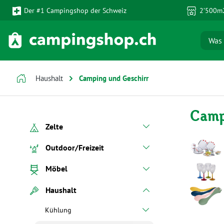
Der #1 Campingshop der Schweiz
2’500m2
 Hauptinhalt springen
Zur Suche springen
Zur Hauptnavigation springen
Haushalt
Camping und Geschirr
Camp
Zelte
Outdoor/Freizeit
Möbel
Haushalt
Kühlung