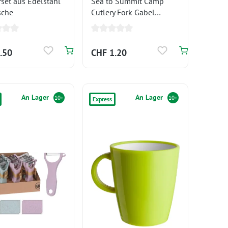
set aus Edelstahl
Sea to Summit Camp
sche
Cutlery Fork Gabel
schwarz
.50
CHF 1.20
An Lager
An Lager
10+
10+
Express