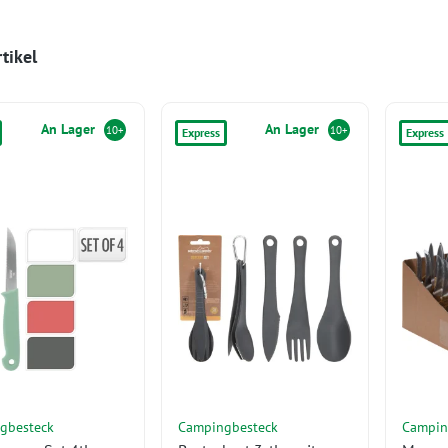
tikel
An Lager
An Lager
10+
10+
Express
Express
gbesteck
Campingbesteck
Campin