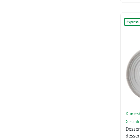
Express
Kunstst
Geschir
Dessert
desser