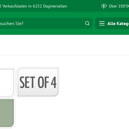
 Verkaufsladen in 6252 Dagmersellen
Über 100’0
Alle Kateg