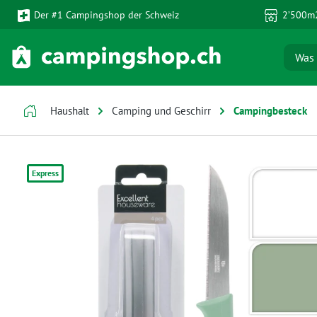
Der #1 Campingshop der Schweiz
2’500m2
 Hauptinhalt springen
Zur Suche springen
Zur Hauptnavigation springen
Haushalt
Camping und Geschirr
Campingbesteck
Bildergalerie überspringen
Express