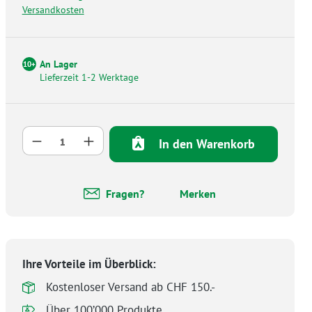
Versandkosten
An Lager
10+
Lieferzeit 1-2 Werktage
Produkt Anzahl: Gib den gewünschten Wer
In den Warenkorb
Fragen?
Merken
Ihre Vorteile im Überblick:
Kostenloser Versand ab CHF 150.-
Über 100’000 Produkte