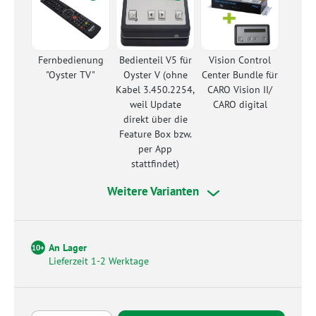
Fernbedienung
Bedienteil V5 für
Vision Control
"Oyster TV"
Oyster V (ohne
Center Bundle für
Kabel 3.450.2254,
CARO Vision II/
weil Update
CARO digital
direkt über die
Feature Box bzw.
per App
stattfindet)
Weitere Varianten
An Lager
10+
Lieferzeit 1-2 Werktage