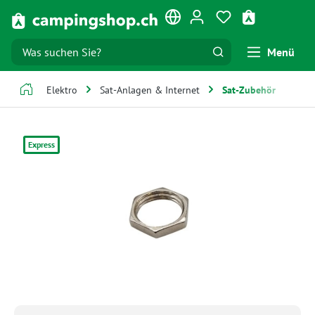
Zum Hauptinhalt springen
Du hast 0 Produk
Warenkorb e
Menü
Elektro
Sat-Anlagen & Internet
Sat-Zubehör
Bildergalerie überspringen
Express