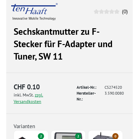
(0)
Sechskantmutter zu F-
Stecker für F-Adapter und
Tuner, SW 11
CHF 0.10
Artikel-Nr.:
CS274520
Hersteller-
3.590.0080
inkl. MwSt.
zzgl.
Nr.:
Versandkosten
Varianten
2
2
0