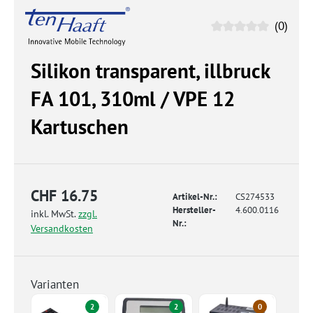
(0)
Silikon transparent, illbruck
FA 101, 310ml / VPE 12
Kartuschen
CHF 16.75
Artikel-Nr.:
CS274533
Hersteller-
4.600.0116
inkl. MwSt.
zzgl.
Nr.:
Versandkosten
Varianten
2
2
0