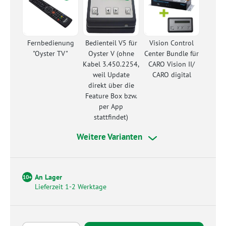
Fernbedienung
Bedienteil V5 für
Vision Control
"Oyster TV"
Oyster V (ohne
Center Bundle für
Kabel 3.450.2254,
CARO Vision II/
weil Update
CARO digital
direkt über die
Feature Box bzw.
per App
stattfindet)
Weitere Varianten
An Lager
10+
Lieferzeit 1-2 Werktage