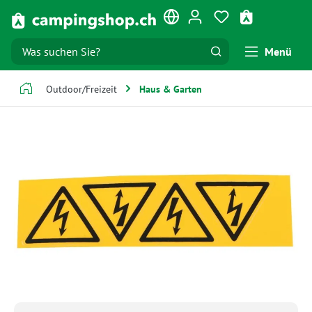
Zum Hauptinhalt springen
Du hast 0 Produk
Warenkorb e
Menü
Outdoor/Freizeit
Haus & Garten
Bildergalerie überspringen