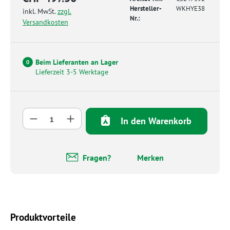
Hersteller-
WKHYE38
inkl. MwSt.
zzgl.
Nr.:
Versandkosten
Beim Lieferanten an Lager
0
Lieferzeit 3-5 Werktage
Produkt Anzahl: Gib den gewünschten Wert 
In den Warenkorb
Fragen?
Merken
Produktvorteile