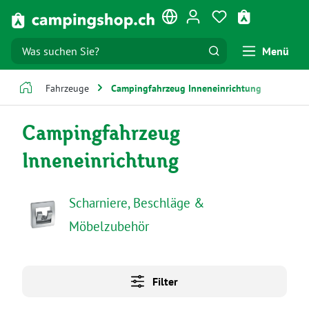
Zum Hauptinhalt springen
Du hast 0 Produk
Warenkorb e
Menü
Fahrzeuge
Campingfahrzeug Inneneinrichtung
Campingfahrzeug
Inneneinrichtung
Scharniere, Beschläge &
Möbelzubehör
Filter