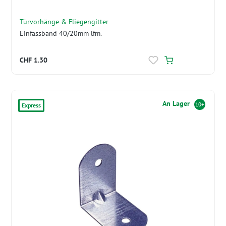
Türvorhänge & Fliegengitter
Einfassband 40/20mm lfm.
CHF 1.30
An Lager
10+
Express