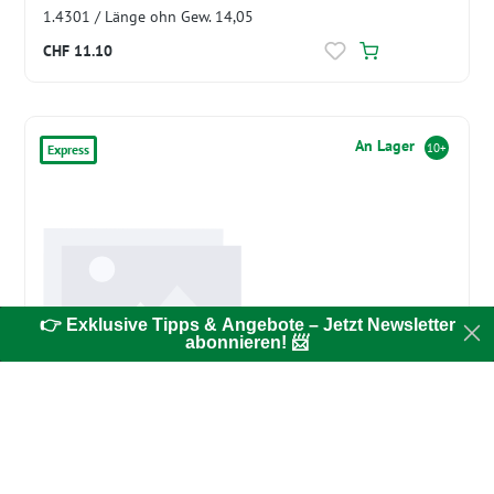
1.4301 / Länge ohn Gew. 14,05
CHF 11.10
An Lager
10+
Express
👉 Exklusive Tipps & Angebote – Jetzt Newsletter
abonnieren! 📨
Campingzubehör
Gleitlager + Bund iglidur RN27 | 26x17,4x18 mm | CARO
Innenkabel = Schutz
CHF 3.10