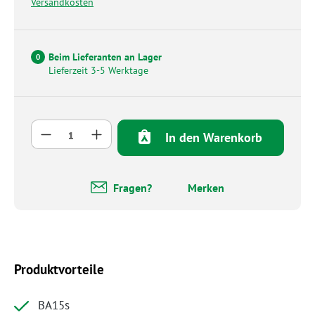
Versandkosten
Beim Lieferanten an Lager
0
Lieferzeit 3-5 Werktage
Produkt Anzahl: Gib den gewünschten Wert 
In den Warenkorb
Fragen?
Merken
Produktvorteile
BA15s