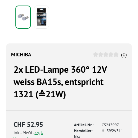
MICHIBA
(0)
2x LED-Lampe 360° 12V
weiss BA15s, entspricht
1321 (≙21W)
CHF 52.95
Artikel-Nr.:
CS243997
Hersteller-
HL395W311
inkl. MwSt.
zzgl.
Nr.: