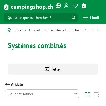
Passer au contenu principal
Vous avez 0 artic
Le panier co
Menü
Electro
Navigation & aides à la marche arrière
Systè
Systèmes combinés
Filter
44 Article