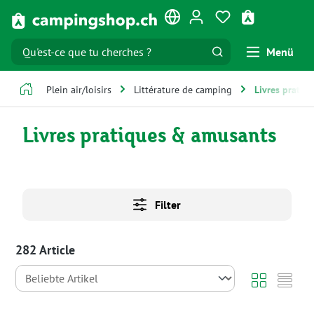
Passer au contenu principal
Vous avez 0 artic
Le panier co
Menü
Plein air/loisirs
Littérature de camping
Livres pratiq
Livres pratiques & amusants
Filter
282 Article