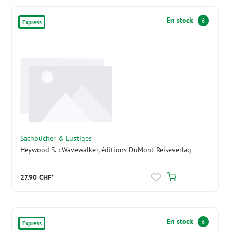
En stock
6
Express
Sachbücher & Lustiges
Heywood S. : Wavewalker, éditions DuMont Reiseverlag
27.90 CHF*
En stock
6
Express