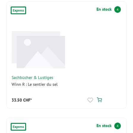
En stock
4
Express
Sachbücher & Lustiges
Winn R : Le sentier du sel
33.50 CHF*
En stock
4
Express