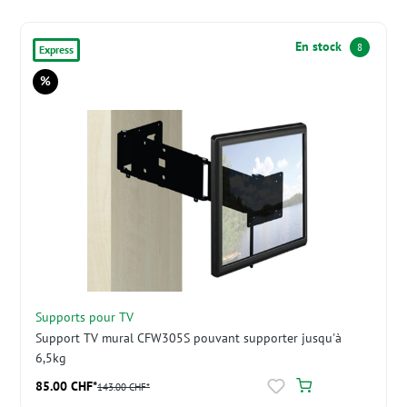
En stock
8
Express
%
Réduction
Supports pour TV
Support TV mural CFW305S pouvant supporter jusqu'à
6,5kg
85.00 CHF*
143.00 CHF*