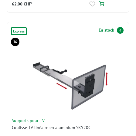
62.00 CHF*
En stock
4
Express
%
Réduction
Supports pour TV
Coulisse TV linéaire en aluminium SKY20C