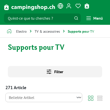
Passer au contenu principal
Vous avez 0 artic
Le panier co
Menü
Electro
TV & accessoires
Supports pour TV
Supports pour TV
Filter
271 Article