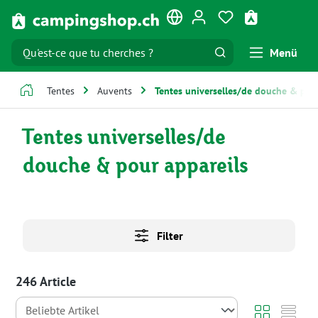
Passer au contenu principal
Vous avez 0 artic
Le panier co
Menü
Tentes
Auvents
Tentes universelles/de douche & pour
Tentes universelles/de
douche & pour appareils
Filter
246 Article