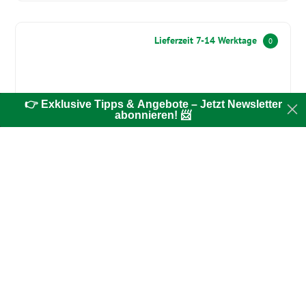
Lieferzeit 7-14 Werktage
0
👉 Exklusive Tipps & Angebote – Jetzt Newsletter
abonnieren! 📨
Sat-Stative & Sat-Masten
Zigarettenanzünderkabel 12 Volt
CHF 24.00