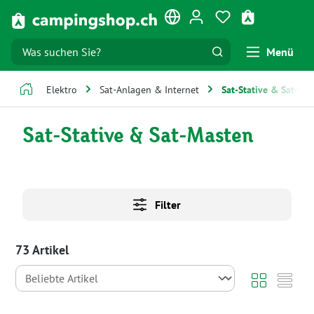
Zum Hauptinhalt springen
Du hast 0 Produk
Warenkorb e
Menü
Elektro
Sat-Anlagen & Internet
Sat-Stative & Sat-Ma
Sat-Stative & Sat-Masten
Filter
73 Artikel