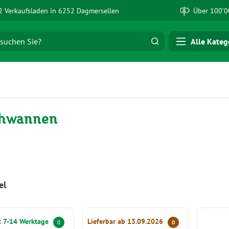
 Verkaufsladen in 6252 Dagmersellen
Über 100’0
Alle Kateg
hwannen
el
it 7-14 Werktage
Lieferbar ab 13.09.2026
0
0