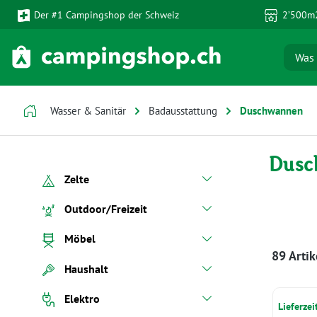
Der #1 Campingshop der Schweiz
2’500m2
 Hauptinhalt springen
Zur Suche springen
Zur Hauptnavigation springen
Wasser & Sanitär
Badausstattung
Duschwannen
Dusc
Zelte
Outdoor/Freizeit
Möbel
89 Artik
Haushalt
Elektro
Lieferze