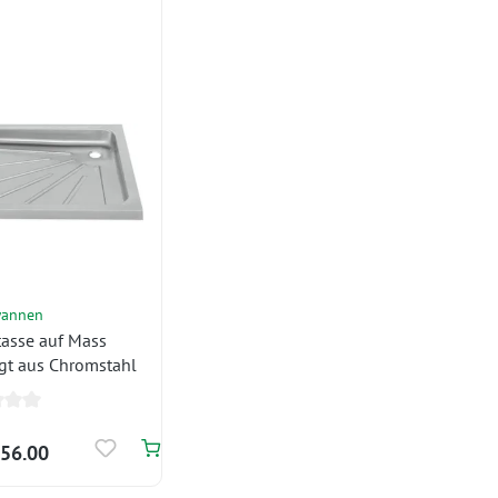
wannen
asse auf Mass
igt aus Chromstahl
56.00