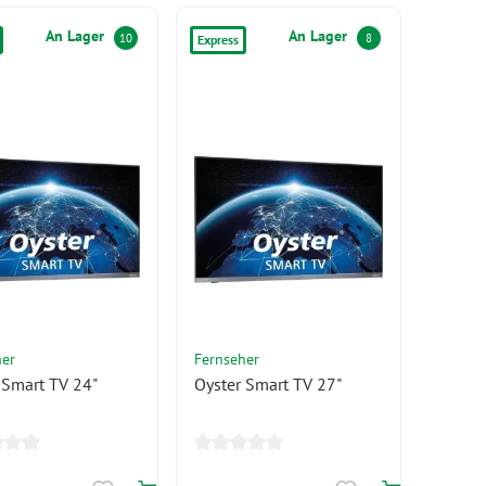
An Lager
An Lager
10
8
Express
her
Fernseher
 Smart TV 24"
Oyster Smart TV 27"