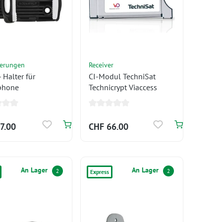
terungen
Receiver
 Halter für
CI-Modul TechniSat
phone
Technicrypt Viaccess
7.00
CHF 66.00
An Lager
An Lager
2
2
Express