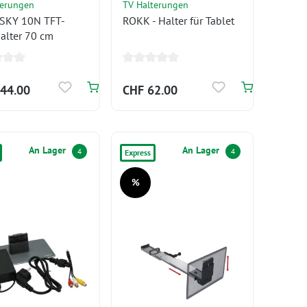
terungen
TV Halterungen
SKY 10N TFT-
ROKK - Halter für Tablet
alter 70 cm
44.00
CHF 62.00
An Lager
An Lager
4
4
Express
%
Rabatt