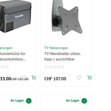
terungen
TV Halterungen
Isolierhülle für
TV-Wandhalter silber,
essorkühlbox
kipp-/ ausrichtbar
33.00
CHF 107.00
CHF 165.00
An Lager
An Lager
1
1