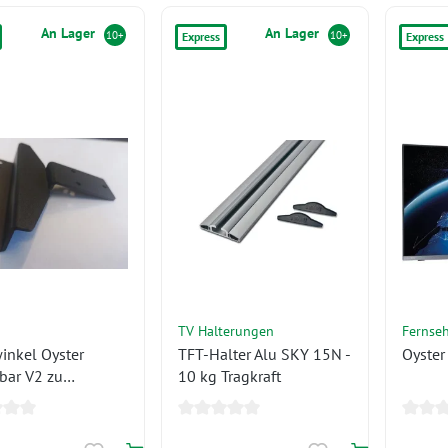
An Lager
An Lager
10+
10+
Express
Express
TV Halterungen
Fernse
inkel Oyster
TFT-Halter Alu SKY 15N -
Oyster
bar V2 zu
10 kg Tragkraft
.6450