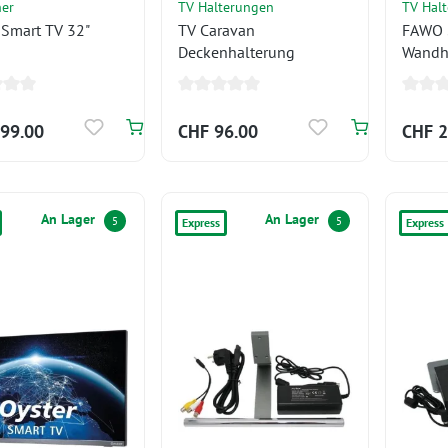
her
TV Halterungen
TV Hal
 Smart TV 32"
TV Caravan
FAWO 
Deckenhalterung
Wandh
99.00
CHF 96.00
CHF 2
An Lager
An Lager
5
5
Express
Express