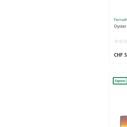
Fernse
Oyster
CHF 5
Express