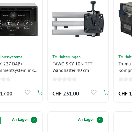
tionssysteme
TV Halterungen
TV Hal
X-227 DAB+
FAWO SKY 10N TFT-
Truma 
inmentsystem inkl.
Wandhalter 40 cm
Kompr
CarPlay
C105
17.00
CHF 231.00
CHF 1
An Lager
An Lager
2
1