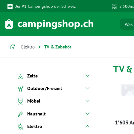
Der #1 Campingshop der Schweiz
2’500m2
 Hauptinhalt springen
Zur Suche springen
Zur Hauptnavigation springen
Elektro
TV & Zubehör
TV &
Zelte
Outdoor/Freizeit
Möbel
Haushalt
1'603 Ar
Elektro