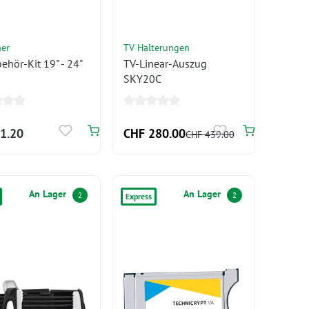
her
TV Halterungen
ehör-Kit 19" - 24"
TV-Linear-Auszug
SKY20C
1.20
CHF 280.00
CHF 439.00
An Lager
An Lager
2
2
Express