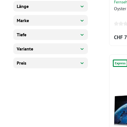
Fernse
Länge
Oyster
Marke
Tiefe
CHF 7
Variante
Preis
Express
Es werden 12 von 1603 Produkten angezeigt.