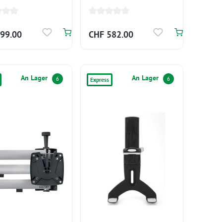
o.Standfuß/ 230V Kabel
99.00
CHF 582.00
An Lager
An Lager
6
6
Express