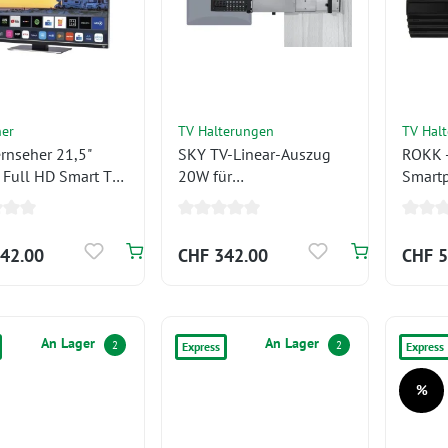
her
TV Halterungen
TV Hal
rnseher 21,5"
SKY TV-Linear-Auszug
ROKK -
Full HD Smart TV,
20W für
Smart
dfuß/ 230V Kabel
Wandbefestigung mit
geringer Einbautiefe
42.00
CHF 342.00
CHF 5
An Lager
An Lager
2
2
Express
Express
%
Rabatt