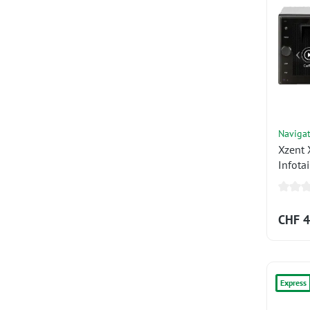
Naviga
Xzent 
Infota
Apple 
CHF 4
Express