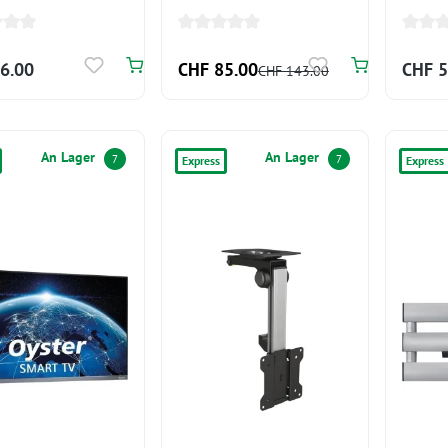
bank und Lampe
belastbar
6.00
CHF 85.00
CHF 5
CHF 143.00
An Lager
An Lager
7
7
Express
Express