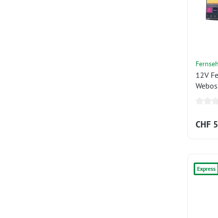
Fernse
12V Fe
Webos 
o.Stan
CHF 5
Express