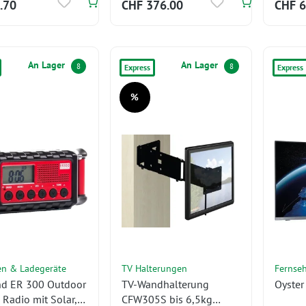
.70
CHF 376.00
CHF 6
An Lager
An Lager
8
8
Express
Express
%
Rabatt
en & Ladegeräte
TV Halterungen
Fernse
nd ER 300 Outdoor
TV-Wandhalterung
Oyster
 Radio mit Solar,
CFW305S bis 6,5kg