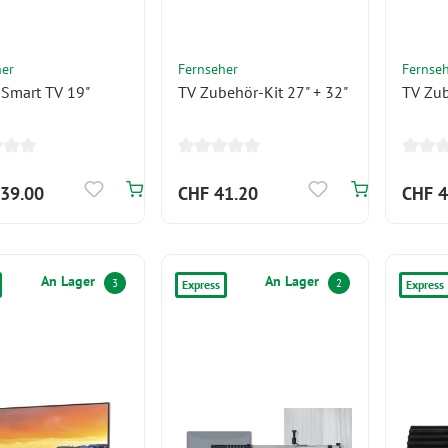
her
Fernseher
Fernse
 Smart TV 19"
TV Zubehör-Kit 27" + 32"
TV Zub
39.00
CHF 41.20
CHF 4
An Lager
An Lager
3
2
Express
Express