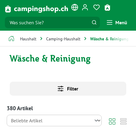
Zum Hauptinhalt springen
Du hast 0 Produk
Warenkorb e
Menü
Haushalt
Camping-Haushalt
Wäsche & Reinigung
Wäsche & Reinigung
Filter
380 Artikel