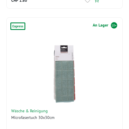
CHF 1.80
An Lager
10+
Express
Wäsche & Reinigung
Microfasertuch 30x30cm