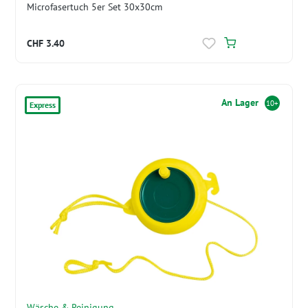
Microfasertuch 5er Set 30x30cm
CHF 3.40
An Lager
10+
Express
Wäsche & Reinigung