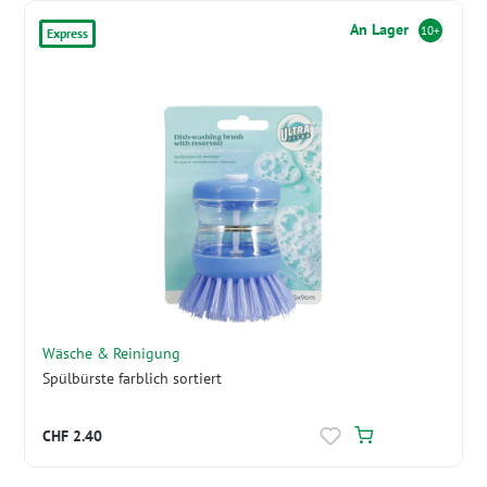
An Lager
10+
Express
Wäsche & Reinigung
Spülbürste farblich sortiert
CHF 2.40