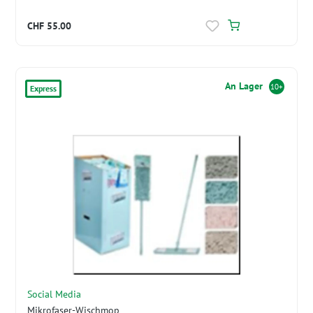
CHF 55.00
An Lager
10+
Express
Social Media
Mikrofaser-Wischmop