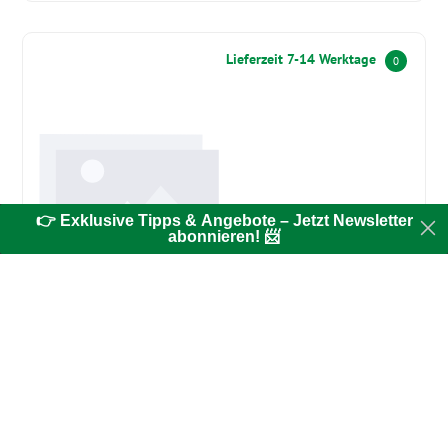
Lieferzeit 7-14 Werktage
0
👉 Exklusive Tipps & Angebote – Jetzt Newsletter
abonnieren! 📨
Ablaufgarnituren
1,5" Tankentleerung
CHF 12.80