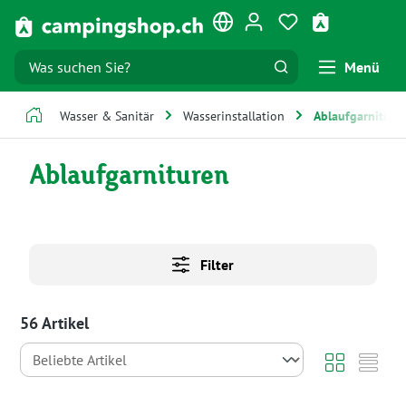
Zum Hauptinhalt springen
Du hast 0 Produk
Warenkorb e
Menü
Wasser & Sanitär
Wasserinstallation
Ablaufgarniture
Ablaufgarnituren
Filter
56 Artikel