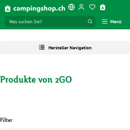
Zum Hauptinhalt springen
Du hast 0 Produk
Warenkorb e
Menü
Hersteller Navigation
Produkte von 2GO
Filter