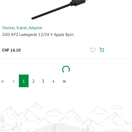
Stecker, Kabel, Adapter
2GO KFZ Ladegerät 12/24 V Apple 8pin
CHF 16.10
Loading...
Seite
Seite
Seite
1
2
3