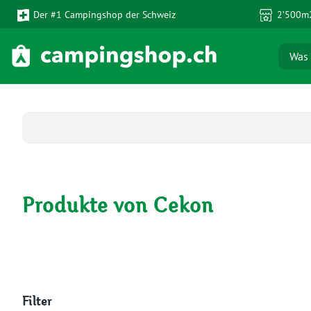
Der #1 Campingshop der Schweiz
2’500m2
 Hauptinhalt springen
Zur Suche springen
Zur Hauptnavigation springen
Produkte von Cekon
Filter