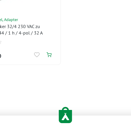
el, Adapter
ker 32/4 230 VAC zu
 / 1 h / 4-pol / 32 A
0