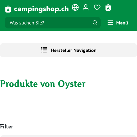
Zum Hauptinhalt springen
Du hast 0 Produk
Warenkorb e
Menü
Hersteller Navigation
Produkte von Oyster
Filter