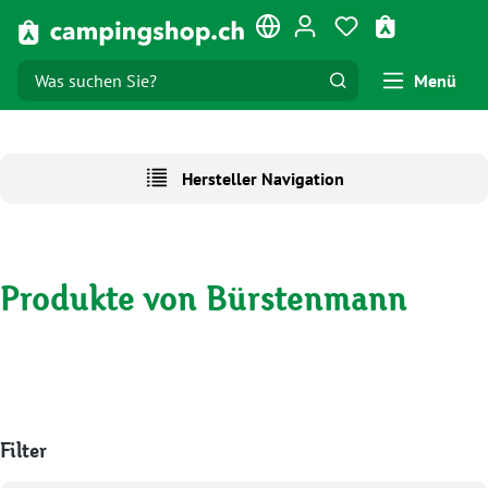
Zum Hauptinhalt springen
Du hast 0 Produk
Warenkorb e
Menü
Hersteller Navigation
Produkte von Bürstenmann
Filter