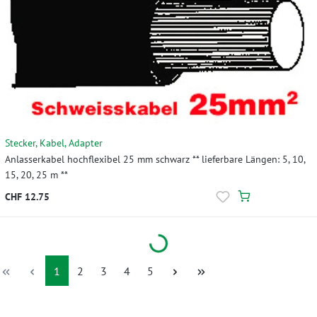
Stecker, Kabel, Adapter
Anlasserkabel hochflexibel 25 mm schwarz ** lieferbare Längen: 5, 10,
15, 20, 25 m **
CHF 12.75
Loading...
Seite
Seite
Seite
Seite
Seite
1
2
3
4
5