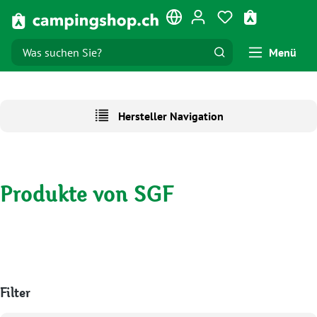
Zum Hauptinhalt springen
Du hast 0 Produk
Warenkorb e
Menü
Hersteller Navigation
Produkte von SGF
Filter