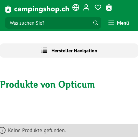
Zum Hauptinhalt springen
Du hast 0 Produk
Warenkorb e
Menü
Hersteller Navigation
Produkte von Opticum
Keine Produkte gefunden.