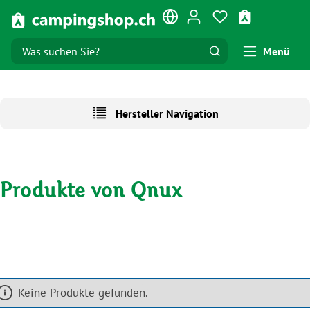
Zum Hauptinhalt springen
Du hast 0 Produk
Warenkorb e
Menü
Hersteller Navigation
Produkte von Qnux
Keine Produkte gefunden.