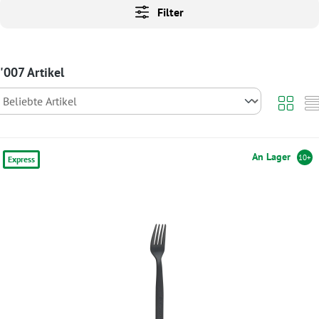
Filter
'007 Artikel
An Lager
10+
Express