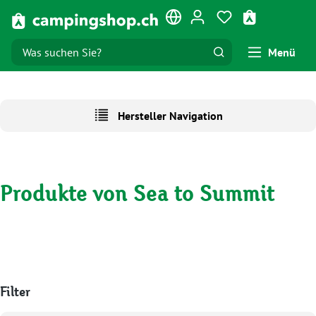
Zum Hauptinhalt springen
Du hast 0 Produk
Warenkorb e
Menü
Hersteller Navigation
Produkte von Sea to Summit
Filter