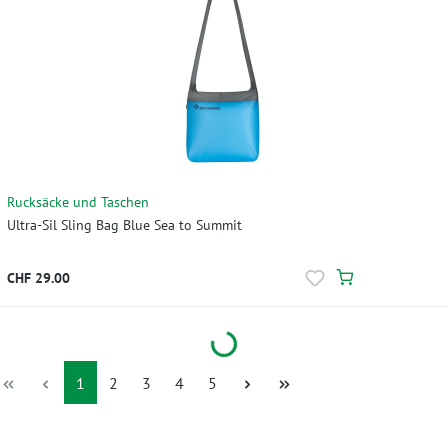
Rucksäcke und Taschen
Ultra-Sil Sling Bag Blue Sea to Summit
CHF 29.00
Loading...
Seite
Seite
Seite
Seite
Seite
1
2
3
4
5