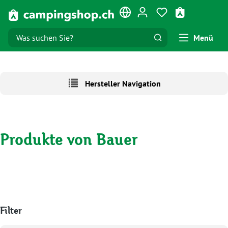
Zum Hauptinhalt springen
Du hast 0 Produk
Warenkorb e
Menü
Hersteller Navigation
Produkte von Bauer
Filter