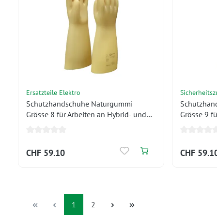
Ersatzteile Elektro
Sicherheits
Schutzhandschuhe Naturgummi
Schutzhan
Grösse 8 für Arbeiten an Hybrid- und
Grösse 9 fü
Elektrofahrzeugen 1'000 V
Elektrofah
CHF 59.10
CHF 59.1
Seite
Seite
1
2