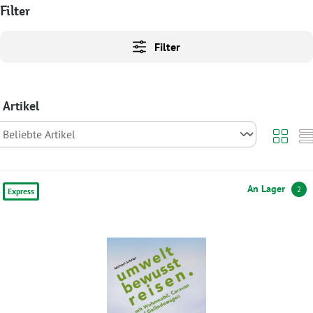
Filter
Filter
 Artikel
An Lager
2
Express