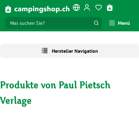
Zum Hauptinhalt springen
Du hast 0 Produk
Warenkorb e
Menü
Hersteller Navigation
Produkte von Paul Pietsch
Verlage