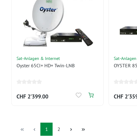
Sat-Anlagen & Internet
Sat-Anlagen
Oyster 65CI+ HD+ Twin-LNB
OYSTER 85
CHF 2’399.00
CHF 2’35
Seite
Seite
1
2