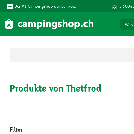
Der #1 Campingshop der Schweiz
2’500m2
 Hauptinhalt springen
Zur Suche springen
Zur Hauptnavigation springen
Produkte von Thetfrod
Filter