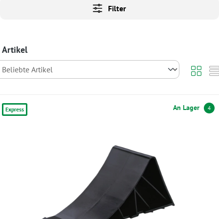
Filter
 Artikel
An Lager
4
Express