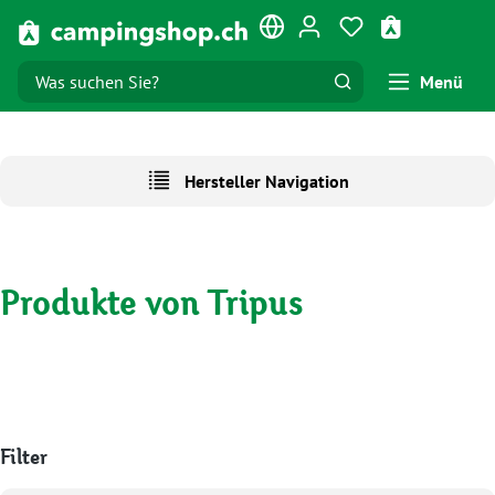
Zum Hauptinhalt springen
Du hast 0 Produk
Warenkorb e
Menü
Hersteller Navigation
Produkte von Tripus
Filter