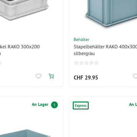
Behälter
ckel RAKO 300x200
Stapelbehälter RAKO 400x30
u
silbergrau
CHF 29.95
An Lager
An 
5
Express