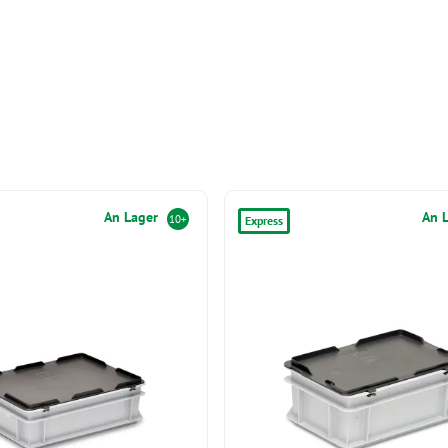
An Lager
An 
10+
Express