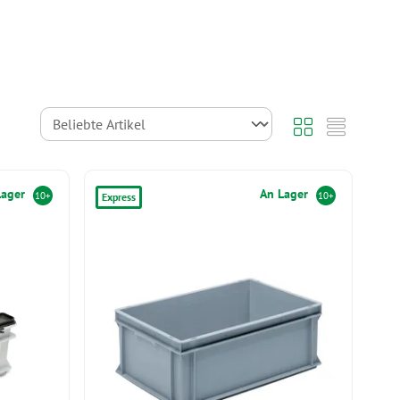
Lager
An Lager
10+
10+
Express