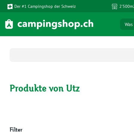
Der #1 Campingshop der Schweiz
2’500m2
 Hauptinhalt springen
Zur Suche springen
Zur Hauptnavigation springen
Produkte von Utz
Filter