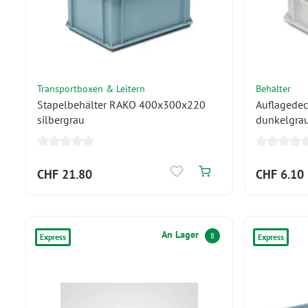
Transportboxen & Leitern
Behälter
Stapelbehälter RAKO 400x300x220
Auflagede
silbergrau
dunkelgra
CHF 21.80
CHF 6.10
An Lager
8
Express
Express