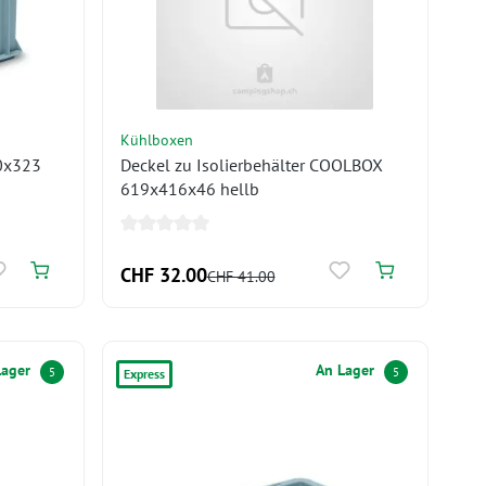
Kühlboxen
0x323
Deckel zu Isolierbehälter COOLBOX
619x416x46 hellb
CHF 32.00
CHF 41.00
Lager
An Lager
5
5
Express