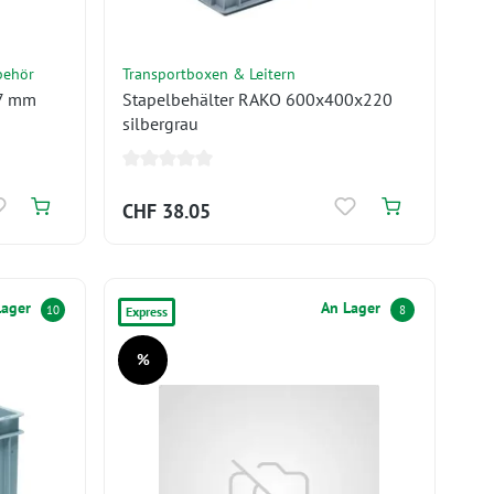
behör
Transportboxen & Leitern
.7 mm
Stapelbehälter RAKO 600x400x220
silbergrau
CHF 38.05
Lager
An Lager
10
8
Express
%
Rabatt