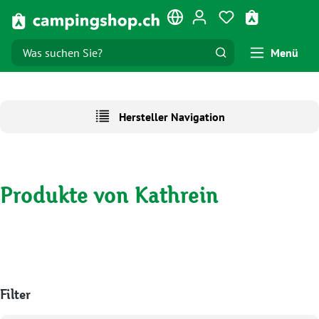
Zum Hauptinhalt springen
Du hast 0 Produk
Warenkorb e
Menü
Hersteller Navigation
Produkte von Kathrein
Filter