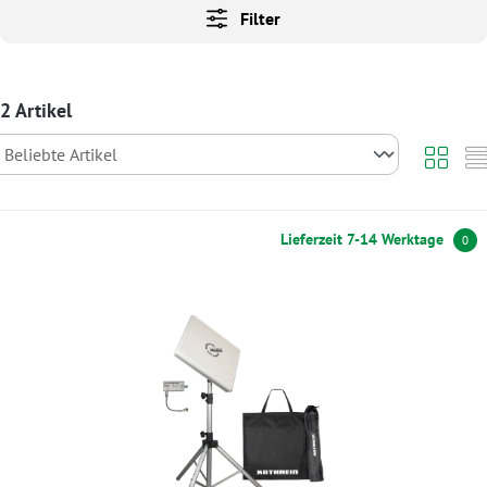
Filter
2 Artikel
Lieferzeit 7-14 Werktage
0