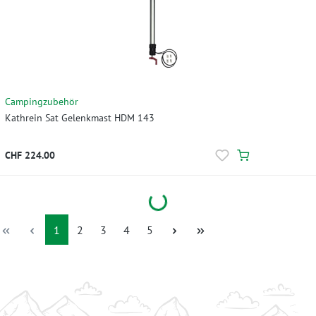
Campingzubehör
Kathrein Sat Gelenkmast HDM 143
CHF 224.00
Loading...
Seite
Seite
Seite
Seite
Seite
1
2
3
4
5