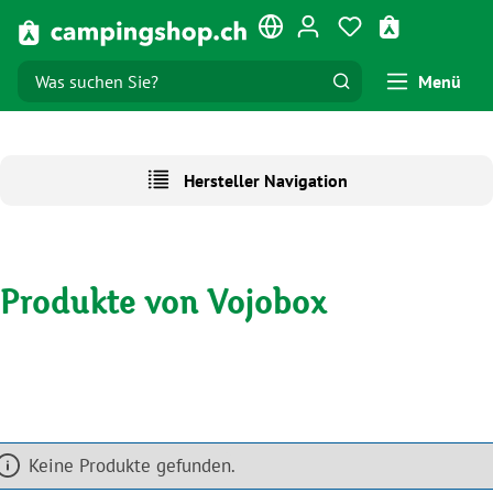
Zum Hauptinhalt springen
Du hast 0 Produk
Warenkorb e
Menü
Hersteller Navigation
Produkte von Vojobox
Keine Produkte gefunden.