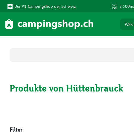
Der #1 Campingshop der Schweiz
2’500m2
 Hauptinhalt springen
Zur Suche springen
Zur Hauptnavigation springen
Produkte von Hüttenbrauck
Filter