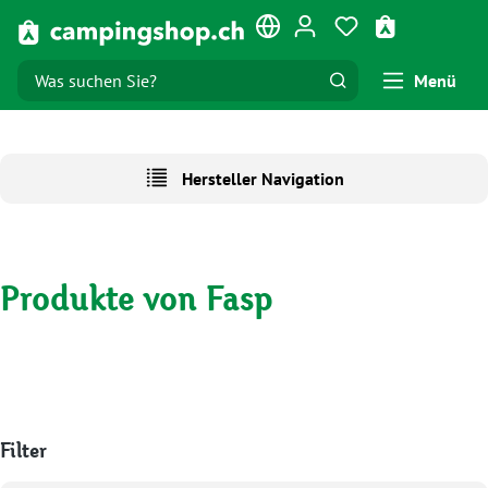
Zum Hauptinhalt springen
Du hast 0 Produk
Warenkorb e
Menü
Hersteller Navigation
Produkte von Fasp
Filter