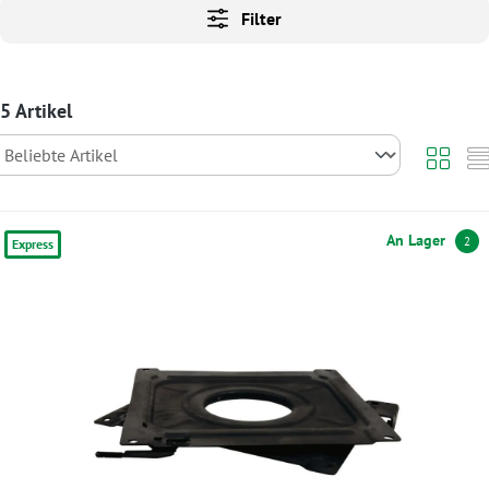
Filter
5 Artikel
An Lager
2
Express