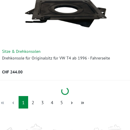
Sitze & Drehkonsolen
Drehkonsole für Originalsitz für VW T4 ab 1996 - Fahrerseite
CHF 244.00
Loading...
Seite
Seite
Seite
Seite
Seite
1
2
3
4
5