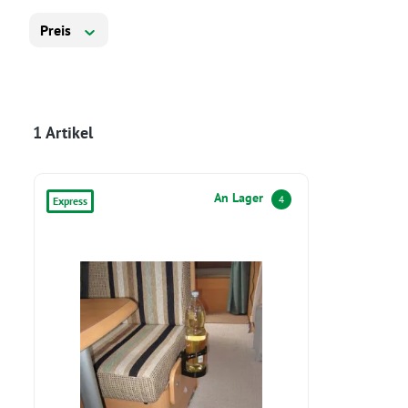
Preis
1 Artikel
An Lager
4
Express