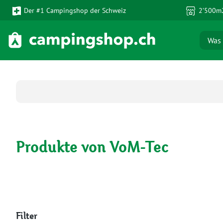
Der #1 Campingshop der Schweiz
2’500m2
 Hauptinhalt springen
Zur Suche springen
Zur Hauptnavigation springen
Produkte von VoM-Tec
Filter