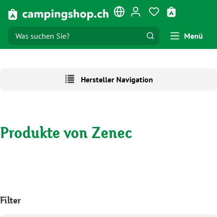
Zum Hauptinhalt springen
Du hast 0 Produk
Warenkorb e
Menü
Hersteller Navigation
Produkte von Zenec
Filter