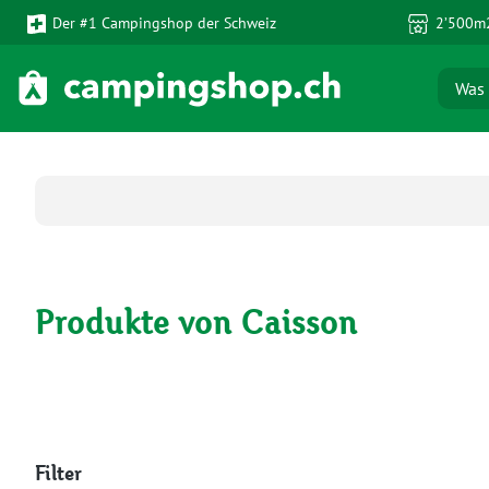
Der #1 Campingshop der Schweiz
2’500m2
 Hauptinhalt springen
Zur Suche springen
Zur Hauptnavigation springen
Produkte von Caisson
Filter