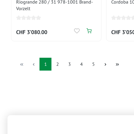
Riogrande 280 / 31 978-1001 Brand-
Cordoba 10
Vorzelt
CHF 3’080.00
CHF 3’05
Seite
Seite
Seite
Seite
Seite
1
2
3
4
5