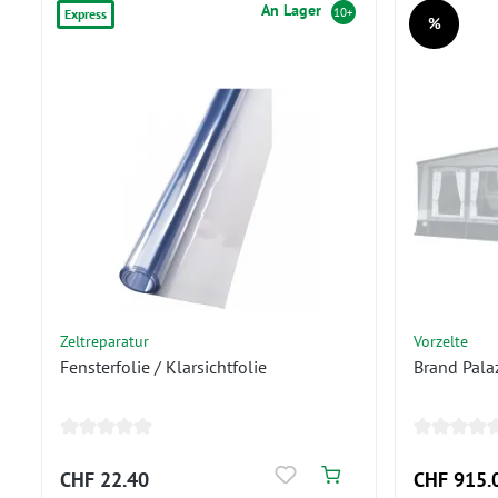
An Lager
10+
Express
%
Rabatt
Zeltreparatur
Vorzelte
Fensterfolie / Klarsichtfolie
Brand Pala
CHF 22.40
CHF 915.