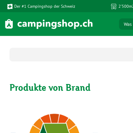
Der #1 Campingshop der Schweiz
2’500m2
 Hauptinhalt springen
Zur Suche springen
Zur Hauptnavigation springen
Produkte von Brand