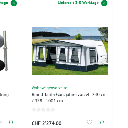
ktage
Lieferzeit 3-5 Werktage
0
0
Wohnwagenvorzelte
tring
Brand Tarifa Ganzjahresvorzelt 240 cm
/ 978 - 1001 cm
CHF 2’274.00