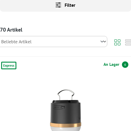
Filter
70 Artikel
An Lager
6
Express