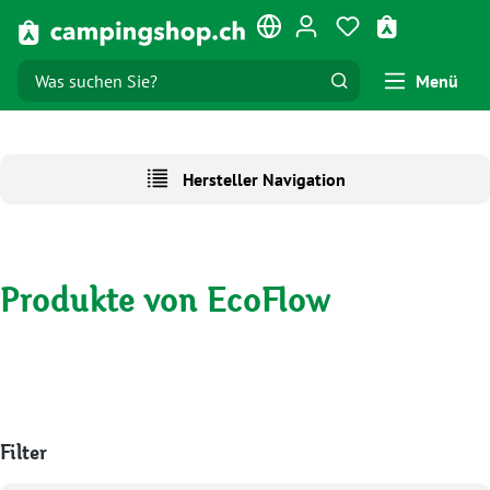
Zum Hauptinhalt springen
Du hast 0 Produk
Warenkorb e
Menü
Hersteller Navigation
Produkte von EcoFlow
Filter