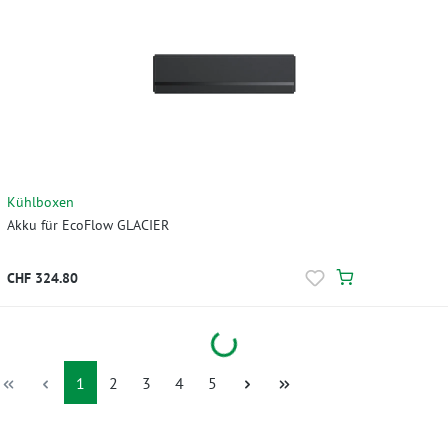
Kühlboxen
Akku für EcoFlow GLACIER
CHF 324.80
Loading...
Seite
Seite
Seite
Seite
Seite
1
2
3
4
5