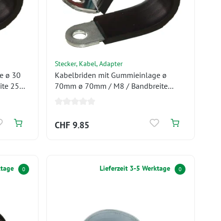
Stecker, Kabel, Adapter
e ø 30
Kabelbriden mit Gummieinlage ø
ite 25
70mm ø 70mm / M8 / Bandbreite
20mm
CHF 9.85
ktage
Lieferzeit 3-5 Werktage
0
0