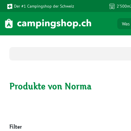
Der #1 Campingshop der Schweiz
2’500m2
 Hauptinhalt springen
Zur Suche springen
Zur Hauptnavigation springen
Produkte von Norma
Filter