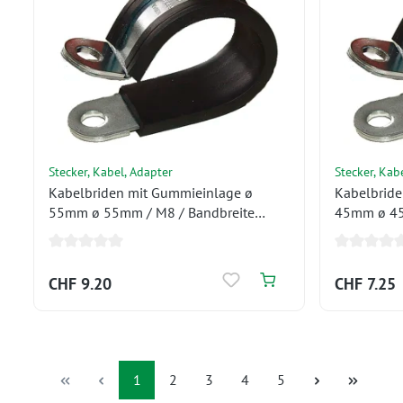
Stecker, Kabel, Adapter
Stecker, Kab
Kabelbriden mit Gummieinlage ø
Kabelbride
55mm ø 55mm / M8 / Bandbreite
45mm ø 45
20mm
20mm
CHF 9.20
CHF 7.25
Seite
Seite
Seite
Seite
Seite
1
2
3
4
5