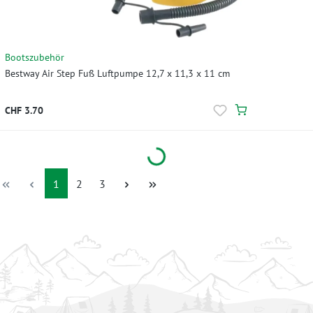
Bootszubehör
Bestway Air Step Fuß Luftpumpe 12,7 x 11,3 x 11 cm
CHF 3.70
Loading...
Seite
Seite
Seite
1
2
3