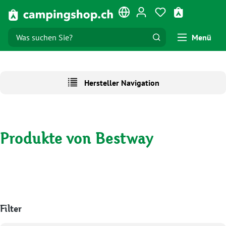
Zum Hauptinhalt springen
Du hast 0 Produk
Warenkorb e
Menü
Hersteller Navigation
Produkte von Bestway
Filter