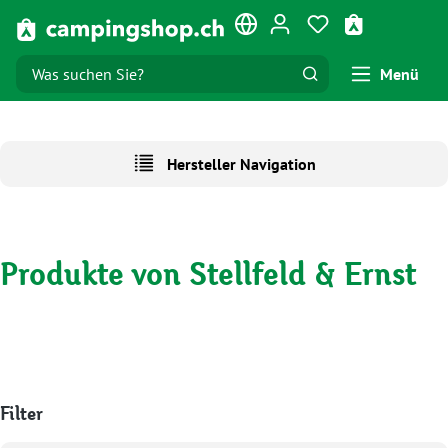
Zum Hauptinhalt springen
Du hast 0 Produk
Warenkorb e
Menü
Hersteller Navigation
Produkte von Stellfeld & Ernst
Filter