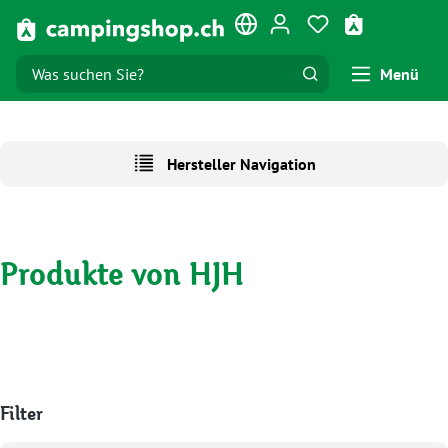
Zum Hauptinhalt springen
Du hast 0 Produk
Warenkorb e
Menü
Hersteller Navigation
Produkte von HJH
Filter