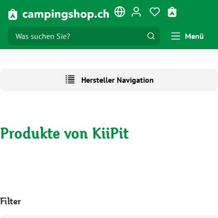
Zum Hauptinhalt springen
Du hast 0 Produk
Warenkorb e
Menü
Hersteller Navigation
Produkte von KiiPit
Filter