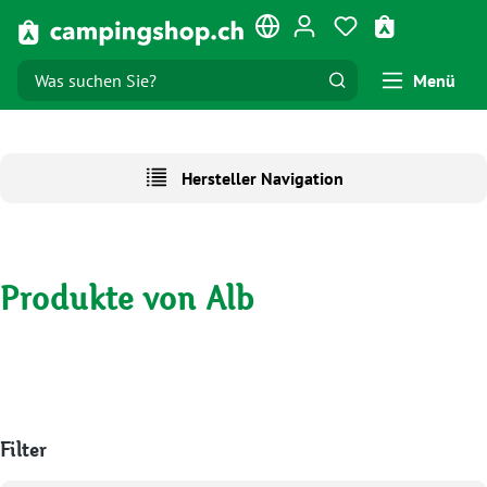
Zum Hauptinhalt springen
Du hast 0 Produk
Warenkorb e
Menü
Hersteller Navigation
Produkte von Alb
Filter